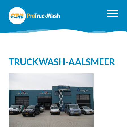
TRUCKWASH-AALSMEER