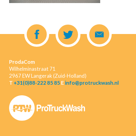
ProdaCom
Wilhelminastraat 71
2967 EW Langerak (Zuid-Holland)
T
+31(0)88-222 85 85
E
info@protruckwash.nl