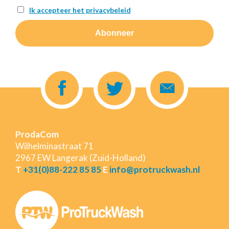
Ik accepteer het privacybeleid
ProdaCom
Wilhelminastraat 71
2967 EW Langerak (Zuid-Holland)
T
+31(0)88-222 85 85
E
info@protruckwash.nl