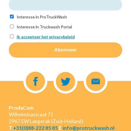
Interesse in ProTruckWash
Interesse in Truckwash Portal
Ik accepteer het privacybeleid
ProdaCom
Wilhelminastraat 71
2967 EW Langerak (Zuid-Holland)
T
+31(0)88-222 85 85
E
info@protruckwash.nl