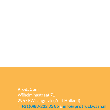
ProdaCom
Wilhelminastraat 71
2967 EW Langerak (Zuid-Holland)
T
+31(0)88-222 85 85
E
info@protruckwash.nl