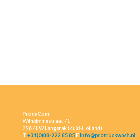
ProdaCom
Wilhelminastraat 71
2967 EW Langerak (Zuid-Holland)
T
+31(0)88-222 85 85
E
info@protruckwash.nl