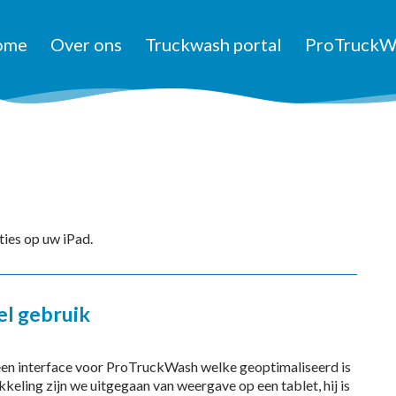
ome
Over ons
Truckwash portal
ProTruckW
ies op uw iPad.
l gebruik
een interface voor ProTruckWash welke geoptimaliseerd is
eling zijn we uitgegaan van weergave op een tablet, hij is