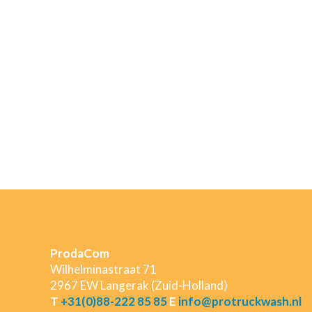
ProdaCom
Wilhelminastraat 71
2967 EW Langerak (Zuid-Holland)
T
+31(0)88-222 85 85
E
info@protruckwash.nl