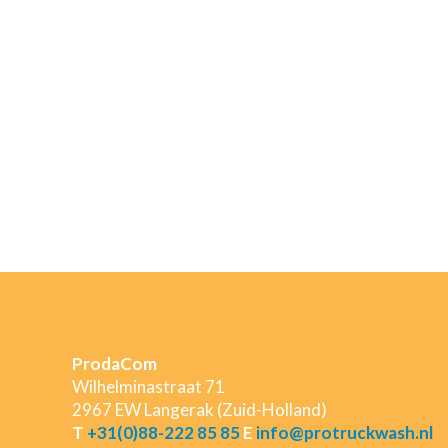
ProdaCom
Wilhelminastraat 71
2967 EW Langerak (Zuid-Holland)
T
+31(0)88-222 85 85
E
info@protruckwash.nl