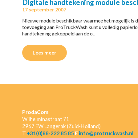
Digitale handtekening module beschi
17 september 2007
Nieuwe module beschikbaar waarmee het mogelijk is d
toevoeging aan ProTruckWash kunt u volledig papierlo
handtekening gekoppeld aan de o..
Lees meer
ProdaCom
Wilhelminastraat 71
2967 EW Langerak (Zuid-Holland)
T
+31(0)88-222 85 85
E
info@protruckwash.nl