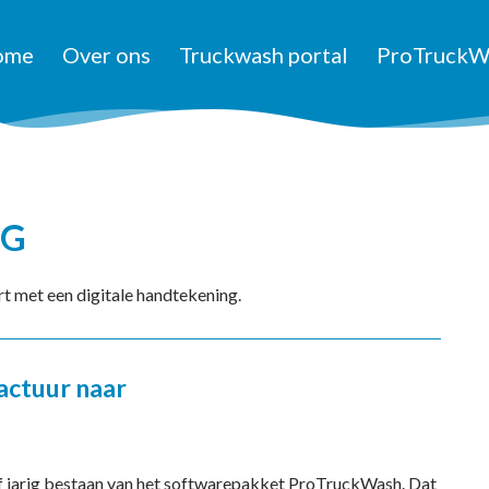
ome
Over ons
Truckwash portal
ProTruckW
NG
t met een digitale handtekening.
actuur naar
jf jarig bestaan van het softwarepakket ProTruckWash. Dat