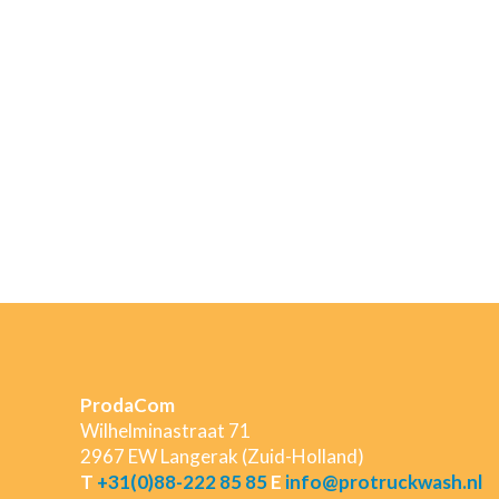
ProdaCom
Wilhelminastraat 71
2967 EW Langerak (Zuid-Holland)
T
+31(0)88-222 85 85
E
info@protruckwash.nl