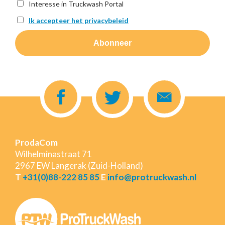
Interesse in Truckwash Portal
Ik accepteer het privacybeleid
ProdaCom
Wilhelminastraat 71
2967 EW Langerak (Zuid-Holland)
T
+31(0)88-222 85 85
E
info@protruckwash.nl